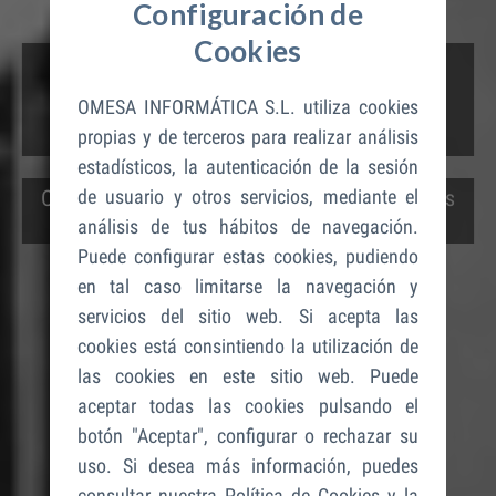
Configuración de
Cookies
GESTION INTEGRAL
DEl
OMESA INFORMÁTICA S.L. utiliza cookies
ACCESO A SUS RECINTOS
propias y de terceros para realizar análisis
estadísticos, la autenticación de la sesión
de usuario y otros servicios, mediante el
Controle con lectores y barreras, los usuarios
análisis de tus hábitos de navegación.
que pretenden acceder a sus instalaciones
Puede configurar estas cookies, pudiendo
en tal caso limitarse la navegación y
servicios del sitio web. Si acepta las
cookies está consintiendo la utilización de
las cookies en este sitio web. Puede
aceptar todas las cookies pulsando el
botón "Aceptar", configurar o rechazar su
uso. Si desea más información, puedes
consultar nuestra
Política de Cookies
y la