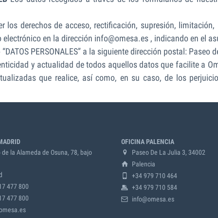
r los derechos de acceso, rectificación, supresión, limitación,
electrónico en la dirección
info@omesa.es
, indicando en el 
o “DATOS PERSONALES” a la siguiente dirección postal: Paseo d
tenticidad y actualidad de todos aquellos datos que facilite a O
tualizadas que realice, así como, en su caso, de los perjuic
MADRID
OFICINA PALENCIA
de la Alameda de Osuna, 78, bajo
Paseo De La Julia 3, 34002
Palencia
d
+34 979 710 464
17 477 800
+34 979 710 584
17 477 800
info@omesa.es
omesa.es