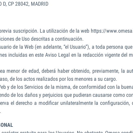
O D, CP 28042, MADRID
 previa suscripción. La utilización de la web https://www.omesa.
diciones de Uso descritas a continuación.
usuario de la Web (en adelante, “el Usuario”), a toda persona qu
ones incluidas en este Aviso Legal en la redacción vigente del
a menor de edad, deberá haber obtenido, previamente, la aut
aso, de los actos realizados por los menores a su cargo.
Web y de los Servicios de la misma, de conformidad con la buena 
iendo de los daños y perjuicios que pudieran causarse como co
rva el derecho a modificar unilateralmente la configuración, 
.
SONAL
 carácter gratuito para los Usuarios. No obstante, Omesa condic